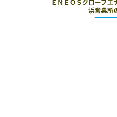
ＥＮＥＯＳグローブエ
浜営業所