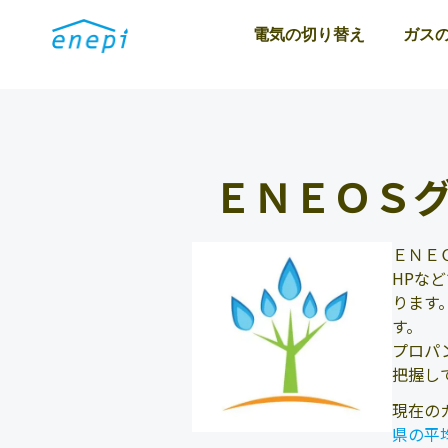
電気の切り替え
ガス
ＥＮＥＯＳ
ＥＮＥ
HPな
ります
す。
プロパ
把握し
現在の
県の平