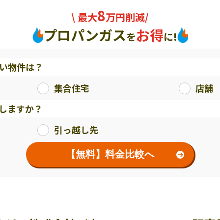
8
\ 最大
万円削減/
プロパンガス
お得
を
に!
い物件は？
集合住宅
店舗
しますか？
引っ越し先
【無料】料金比較へ