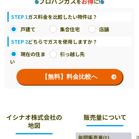
プロパンガス
お得
を
に!
STEP 1
ガス料金を比較したい物件は？
戸建て
集合住宅
店舗
STEP 2
どちらでガスを使用しますか？
現在の住ま
引っ越し先
い
【無料】料金比較へ
イシナオ株式会社の
販売量について
地図
年間販売量(t)