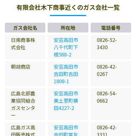
有限会社木下商事近くのガス会社一覧
ガス会社名
所在地
電話番号
日南商事株
安芸高田市
0826-52-
式会社
八千代町下
3430
根588-2
朝胡商店
安芸高田市
0826-42-
吉田町吉田
0267
1808-1
広島北部農
安芸高田市
0826-54-
業協同組合
美土里町横
0662
ガスセンタ
田4227-2
ー
広島ガス高
安芸高田市
0826-42-
田販売株式
吉田町常友
3331