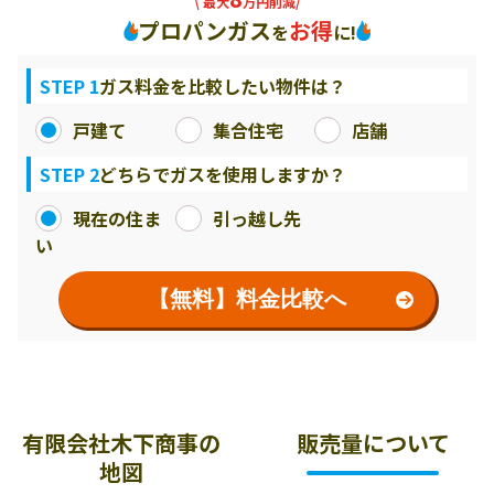
\ 最大
万円削減/
プロパンガス
お得
を
に!
STEP 1
ガス料金を比較したい物件は？
戸建て
集合住宅
店舗
STEP 2
どちらでガスを使用しますか？
現在の住ま
引っ越し先
い
【無料】料金比較へ
有限会社木下商事の
販売量について
地図