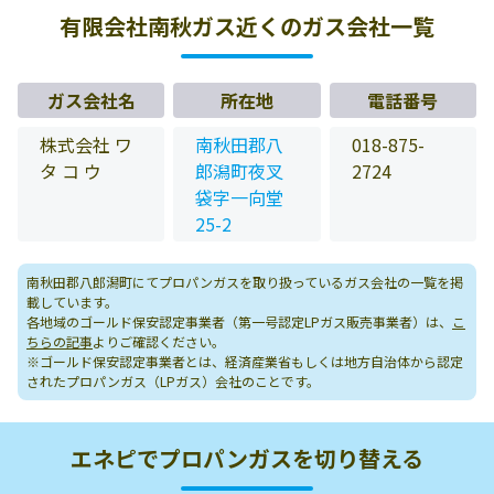
有限会社南秋ガス近くのガス会社一覧
ガス会社名
所在地
電話番号
株式会社 ワ
南秋田郡八
018-875-
タ コ ウ
郎潟町夜叉
2724
袋字一向堂
25-2
南秋田郡八郎潟町にてプロパンガスを取り扱っているガス会社の一覧を掲
載しています。
各地域のゴールド保安認定事業者（第一号認定LPガス販売事業者）は、
こ
ちらの記事
よりご確認ください。
※ゴールド保安認定事業者とは、経済産業省もしくは地方自治体から認定
されたプロパンガス（LPガス）会社のことです。
エネピでプロパンガスを切り替える