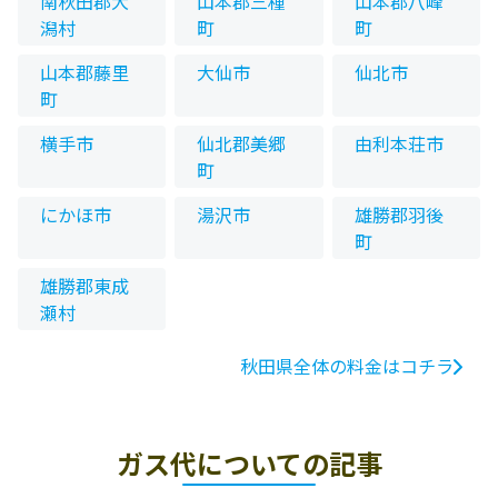
南秋田郡大
山本郡三種
山本郡八峰
潟村
町
町
山本郡藤里
大仙市
仙北市
町
横手市
仙北郡美郷
由利本荘市
町
にかほ市
湯沢市
雄勝郡羽後
町
雄勝郡東成
瀬村
秋田県全体の料金はコチラ
ガス代についての記事