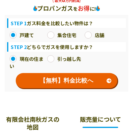
\ 最大
万円削減/
プロパンガス
お得
を
に!
STEP 1
ガス料金を比較したい物件は？
戸建て
集合住宅
店舗
STEP 2
どちらでガスを使用しますか？
現在の住ま
引っ越し先
い
【無料】料金比較へ
有限会社南秋ガスの
販売量について
地図