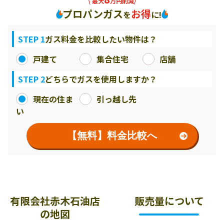
\ 最大
万円削減/
プロパンガス
お得
を
に!
STEP 1
ガス料金を比較したい物件は？
戸建て
集合住宅
店舗
STEP 2
どちらでガスを使用しますか？
現在の住ま
引っ越し先
い
【無料】料金比較へ
有限会社赤木石油店
販売量について
の地図