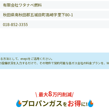
有限会社ワタナベ燃料
秋田県南秋田郡五城目町高崎字里下80-1
018-852-3355
方法として、enepiをご活用ください。
し先の設備状況を入力するだけで、その物件で契約可能な各ガス会社の料金プランを、
8
\ 最大
万円削減/
プロパンガス
お得
を
に!