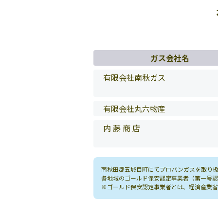
ガス会社名
有限会社南秋ガス
有限会社丸六物産
内 藤 商 店
南秋田郡五城目町にてプロパンガスを取り扱
各地域のゴールド保安認定事業者（第一号認
※ゴールド保安認定事業者とは、経済産業省