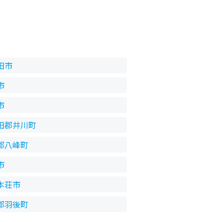
田市
市
市
田郡井川町
郡八峰町
市
本荘市
郡羽後町