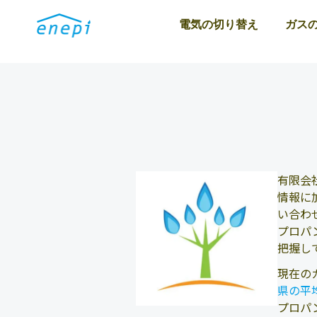
電気の切り替え
ガス
有限会
情報に
い合わ
プロパ
把握し
現在の
県の平
プロパ