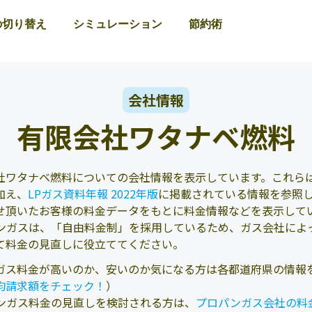
の切り替え
シミュレーション
節約術
会社情報
有限会社ワタナベ燃料
社ワタナベ燃料についての会社情報を表示しています。これらは
加え、
LPガス資料年報 2022年版
に掲載されている情報を参照
せ頂いたお客様の料金データをもとに料金情報などを表示して
ンガスは、「自由料金制」を採用しているため、ガス会社によ
て料金の見直しに役立ててください。
ガス料金が高いのか、安いのか気になる方は各都道府県の情報
均請求額をチェック！
）
ンガス料金の見直しを検討される方は、
プロパンガス会社の料