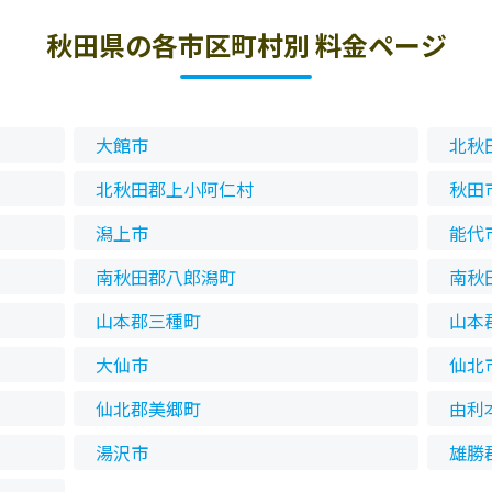
秋田県の各市区町村別 料金ページ
大館市
北秋
北秋田郡上小阿仁村
秋田
潟上市
能代
南秋田郡八郎潟町
南秋
山本郡三種町
山本
大仙市
仙北
仙北郡美郷町
由利
湯沢市
雄勝