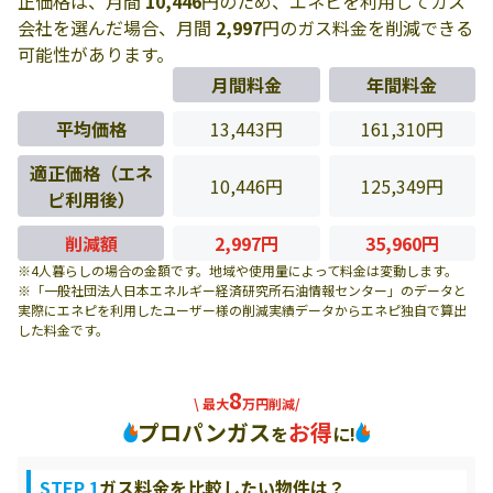
正価格は、月間
10,446
円のため、エネピを利用してガス
会社を選んだ場合、月間
2,997
円のガス料金を削減できる
可能性があります。
月間料金
年間料金
平均価格
13,443円
161,310円
適正価格（エネ
10,446円
125,349円
ピ利用後）
削減額
2,997円
35,960円
※4人暮らしの場合の金額です。地域や使用量によって料金は変動します。
※「一般社団法人日本エネルギー経済研究所石油情報センター」のデータと
実際にエネピを利用したユーザー様の削減実績データからエネピ独自で算出
した料金です。
8
\ 最大
万円削減/
プロパンガス
お得
を
に!
STEP 1
ガス料金を比較したい物件は？