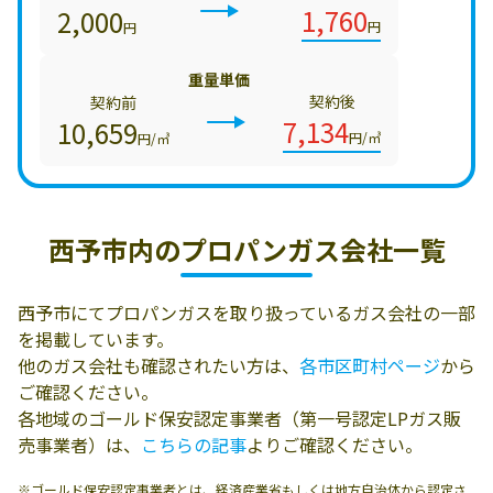
1,760
2,000
円
円
重量単価
契約後
契約前
7,134
10,659
円/㎥
円/㎥
西予市内の
プロパンガス会社一覧
西予市にてプロパンガスを取り扱っているガス会社の一部
を掲載しています。
他のガス会社も確認されたい方は、
各市区町村ページ
から
ご確認ください。
各地域のゴールド保安認定事業者（第一号認定LPガス販
売事業者）は、
こちらの記事
よりご確認ください。
※ゴールド保安認定事業者とは、経済産業省もしくは地方自治体から認定さ