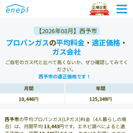
【2026年08月】西予市
プロパンガス
の
平均料金
・
適正価格
・
ガス会社
ご自宅のガス代と比べて高くないか、ぜひ確認してみてく
ださい。
西予市の適正価格です！
月間
年間
10,446
円
125,349
円
西予市
の平均プロパンガス(LPガス)料金（4人暮らしの場
合）は、月間平均
13,443
円です。エネピ調べによると適