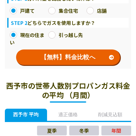
戸建て
集合住宅
店舗
STEP 2
どちらでガスを使用しますか？
現在の住ま
引っ越し先
い
【無料】料金比較へ
西予市の世帯人数別プロパンガス料金
の平均 （月間）
西予市 平均
適正価格
削減見込額
夏季
冬季
年間