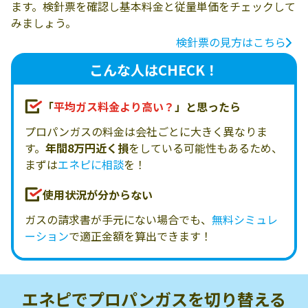
ます。検針票を確認し基本料金と従量単価をチェックして
みましょう。
検針票の見方はこちら
こんな人はCHECK！
「
平均ガス料金より高い？
」と思ったら
プロパンガスの料金は会社ごとに大きく異なりま
す。
年間8万円近く損
をしている可能性もあるため、
まずは
エネピに相談
を！
使用状況が分からない
ガスの請求書が手元にない場合でも、
無料シミュレ
ーション
で適正金額を算出できます！
エネピでプロパンガスを
切り替える