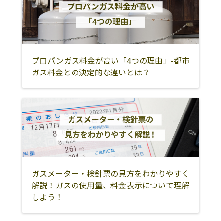
伊予郡砥部町
上浮穴郡久万高
八幡浜市
井関プロパン
西予市野村町野
0894-72-0235
原町
村11-131
大洲市
西予市
喜多郡内子町
西宇和郡伊方町
宇和島市
北宇和郡鬼北町
プロパンガス料金が高い「4つの理由」-都市
北宇和郡松野町
南宇和郡愛南町
ガス料金との決定的な違いとは？
ガスメーター・検針票の見方をわかりやすく
解説！ガスの使用量、料金表示について理解
しよう！