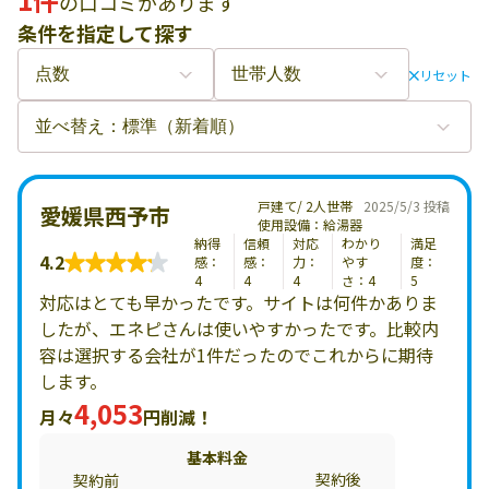
の口コミがあります
条件を指定して探す
リセット
戸建て/ 2人世帯
2025/5/3 投稿
愛媛県西予市
使用設備：給湯器
納得
信頼
対応
わかり
満足
4.2
感：
感：
力：
やす
度：
4
4
4
さ：4
5
対応はとても早かったです。サイトは何件かありま
したが、エネピさんは使いやすかったです。比較内
容は選択する会社が1件だったのでこれからに期待
します。
4,053
月々
円削減！
基本料金
契約後
契約前