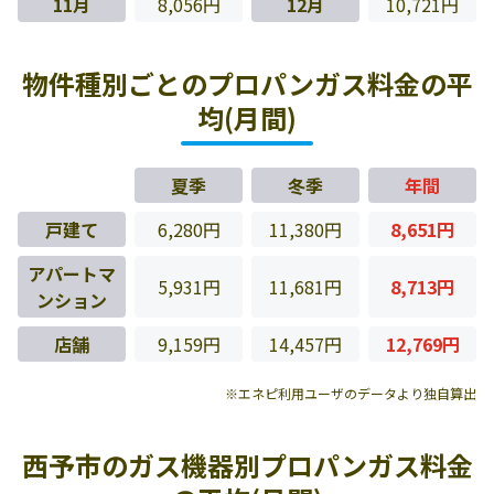
11月
8,056円
12月
10,721円
物件種別ごとのプロパンガス料金の平
均(月間)
夏季
冬季
年間
戸建て
6,280円
11,380円
8,651円
アパートマ
5,931円
11,681円
8,713円
ンション
店舗
9,159円
14,457円
12,769円
※エネピ利用ユーザのデータより独自算出
西予市のガス機器別プロパンガス料金