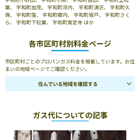
津南3627
葉、 宇和町加茂、 宇和町河内、 宇和町清沢、 宇和町久
保、 宇和町窪、 宇和町郷内、 宇和町坂戸、 宇和町さく
株式会社源プロ
西予市宇和町卯
0894-62-0262
ら、 宇和町下松葉、 宇和町常定寺 ほか
パン住宅設備
之町4丁目462
株式会社ＪＡ東
西予市宇和町下
0894-62-3211
各市区町村別料金ページ
宇和サービス
松葉536
株式会社ＪＡ東
西予市宇和町下
0894-69-1216
市区町村ごとのプロパンガス料金を掲載しています。お住
宇和サービス／
松葉537
まいの地域ページでご確認ください。
宇和ＬＰガスセ
ンター
住んでいる地域を確認する
株式会社ＪＡ東
西予市野村町野
0894-72-1123
宇和サービス／
村12-636-1
新居浜市
西条市
四国中央市
野村ＬＰガスセ
ガス代についての記事
ンター
今治市
越智郡上島町
松山市
河野石油店
西予市宇和町小
0894-62-9401
伊予市
東温市
伊予郡松前町
原666