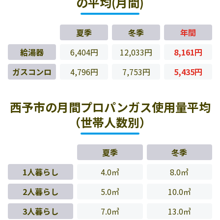
の平均(月間)
夏季
冬季
年間
給湯器
6,404円
12,033円
8,161円
ガスコンロ
4,796円
7,753円
5,435円
西予市の月間プロパンガス使用量平均
（世帯人数別）
夏季
冬季
1人暮らし
4.0㎥
8.0㎥
2人暮らし
5.0㎥
10.0㎥
3人暮らし
7.0㎥
13.0㎥