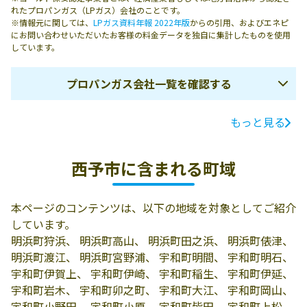
れたプロパンガス（LPガス）会社のことです。
※情報元に関しては、
LPガス資料年報 2022年版
からの引用、およびエネピ
にお問い合わせいただいたお客様の料金データを独自に集計したものを使用
しています。
プロパンガス会社一覧を確認する
もっと見る
ガス会社名
所在地
電話番号
有限会社米利商
西予市三瓶町朝
0894-33-0154
西予市に含まれる町域
会
立1-438-6
有限会社岡田石
797-1212 西予市
0894-72-0105
本ページのコンテンツは、以下の地域を対象としてご紹介
油店
野村町野村12-
しています。
748
明浜町狩浜、 明浜町高山、 明浜町田之浜、 明浜町俵津、
船田商店
西予市城川町土
0894-83-0024
明浜町渡江、 明浜町宮野浦、 宇和町明間、 宇和町明石、
居341-2
宇和町伊賀上、 宇和町伊崎、 宇和町稲生、 宇和町伊延、
宇和町岩木、 宇和町卯之町、 宇和町大江、 宇和町岡山、
岩本商店
西予市城川町川
0894-83-1068
宇和町小野田、 宇和町小原、 宇和町皆田、 宇和町上松