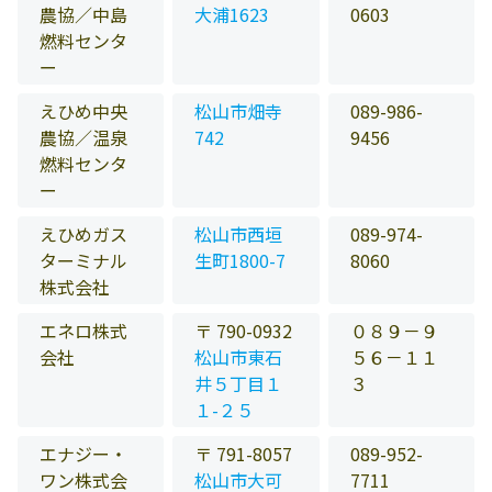
農協／中島
大浦1623
0603
燃料センタ
ー
えひめ中央
松山市畑寺
089-986-
農協／温泉
742
9456
燃料センタ
ー
えひめガス
松山市西垣
089-974-
ターミナル
生町1800-7
8060
株式会社
エネロ株式
〒 790-0932
０８９－９
会社
松山市東石
５６－１１
井５丁目１
３
１-２５
エナジー・
〒 791-8057
089-952-
ワン株式会
松山市大可
7711