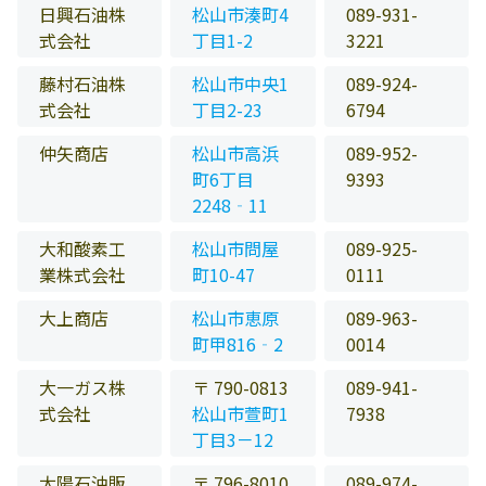
日興石油株
松山市湊町4
089-931-
式会社
丁目1-2
3221
藤村石油株
松山市中央1
089-924-
式会社
丁目2-23
6794
仲矢商店
松山市高浜
089-952-
町6丁目
9393
2248‐11
大和酸素工
松山市問屋
089-925-
業株式会社
町10-47
0111
大上商店
松山市恵原
089-963-
町甲816‐2
0014
大一ガス株
〒 790-0813
089-941-
式会社
松山市萱町1
7938
丁目3－12
太陽石油販
〒 796-8010
089-974-