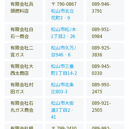
有限会社兵
〒 790-0867
089-946-
頭燃料店
松山市北立
3791
花町3‐9
有限会社白
松山市松ﾉ木
089-951-
石一商会
1丁目2‐26
0984
有限会社二
松山市久万ﾉ
089-925-
宮ガス
台946‐6
3836
有限会社大
松山市三番
089-945-
西太商店
町1丁目14-2
0330
有限会社村
松山市北条
089-993-
田ガス
辻803-3
2475
有限会社石
松山市大街
089-921-
丸ガス商会
道3丁目2‐
2505
41
有限会社椙
〒 799-2430
089-992-