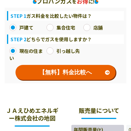
プロパンガス
お得
を
に!
STEP 1
ガス料金を比較したい物件は？
戸建て
集合住宅
店舗
STEP 2
どちらでガスを使用しますか？
現在の住ま
引っ越し先
い
【無料】料金比較へ
ＪＡえひめエネルギ
販売量について
ー株式会社の地図
年間販売量(t)