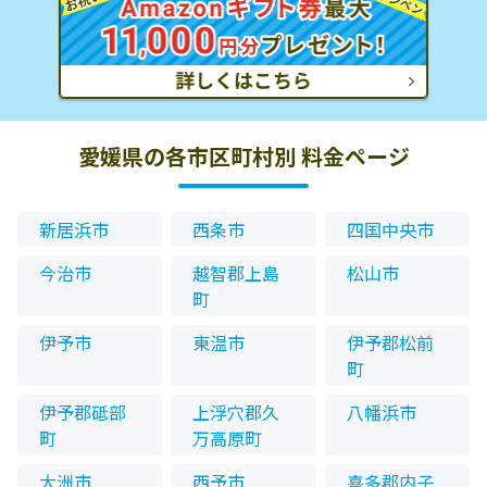
愛媛県の各市区町村別 料金ページ
新居浜市
西条市
四国中央市
今治市
越智郡上島
松山市
町
伊予市
東温市
伊予郡松前
町
伊予郡砥部
上浮穴郡久
八幡浜市
町
万高原町
大洲市
西予市
喜多郡内子