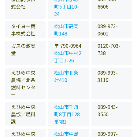
式会社
町5丁目10-
6606
24
タイヨー商
松山市高岡
089-973-
事株式会社
町148
0601
ガスの激安
〒 790-0964
0120-703-
堂
松山市中村2
738
丁目1-26
えひめ中央
松山市北条
089-993-
農協／北条
辻410
3119
燃料センタ
ー
えひめ中央
松山市千舟
089-943-
農協／燃料
町8丁目128
3550
課
番地1
えひめ中央
松山市中島
089-997-