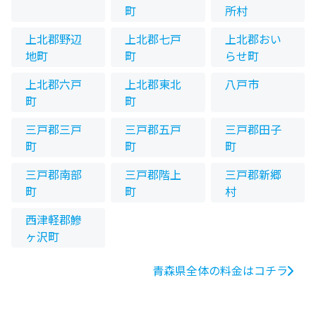
町
所村
上北郡野辺
上北郡七戸
上北郡おい
地町
町
らせ町
上北郡六戸
上北郡東北
八戸市
町
町
三戸郡三戸
三戸郡五戸
三戸郡田子
町
町
町
三戸郡南部
三戸郡階上
三戸郡新郷
町
町
村
西津軽郡鰺
ヶ沢町
青森県全体の料金はコチラ