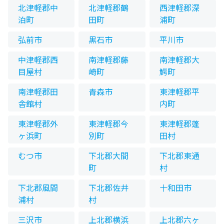
北津軽郡中
北津軽郡鶴
西津軽郡深
泊町
田町
浦町
弘前市
黒石市
平川市
中津軽郡西
南津軽郡藤
南津軽郡大
目屋村
崎町
鰐町
南津軽郡田
青森市
東津軽郡平
舎館村
内町
東津軽郡外
東津軽郡今
東津軽郡蓬
ヶ浜町
別町
田村
むつ市
下北郡大間
下北郡東通
町
村
下北郡風間
下北郡佐井
十和田市
浦村
村
三沢市
上北郡横浜
上北郡六ヶ