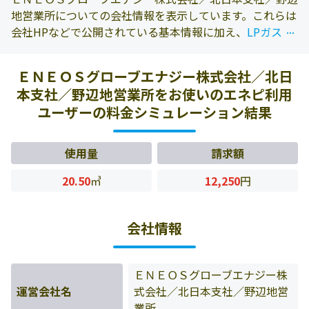
地営業所についての会社情報を表示しています。これらは
...
...
会社HPなどで公開されている基本情報に加え、
LPガス資
料年報 2022年版
に掲載されている情報を参照しておりま
す。また、エネピにお問い合わせ頂いたお客様の料金デー
ＥＮＥＯＳグローブエナジー株式会社／北日
タをもとに料金情報などを表示しています。
本支社／野辺地営業所をお使いのエネピ利用
ユーザーの料金シミュレーション結果
使用量
請求額
20.50
㎥
12,250
円
会社情報
ＥＮＥＯＳグローブエナジー株
運営会社名
式会社／北日本支社／野辺地営
業所