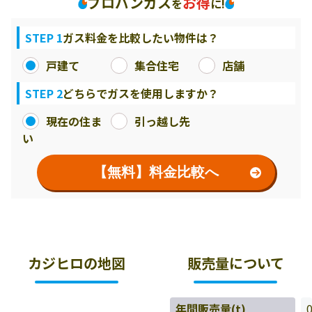
プロパンガス
お得
を
に!
STEP 1
ガス料金を比較したい物件は？
戸建て
集合住宅
店舗
STEP 2
どちらでガスを使用しますか？
現在の住ま
引っ越し先
い
【無料】料金比較へ
カジヒロの地図
販売量について
年間販売量(t)