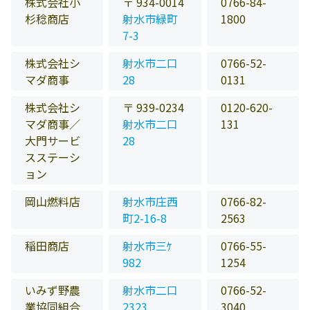
株式会社小
〒 934-0014
0766-84-
杉稔商店
射水市緑町
1800
7-3
株式会社シ
射水市二口
0766-52-
マダ商事
28
0131
株式会社シ
〒 939-0234
0120-620-
マダ商事／
射水市二口
131
大門サービ
28
スステーシ
ョン
岡山燃料店
射水市庄西
0766-82-
町2-16-8
2563
稲田商店
射水市三ｹ
0766-55-
982
1254
いみず野農
射水市二口
0766-52-
業協同組合
2323
3040