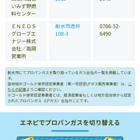
いみず野燃
料センター
ＥＮＥＯＳ
射水市赤井
0766-52-
グローブエ
108-3
6490
ナジー株式
会社／高岡
営業所
射水市にてプロパンガスを取り扱っているガス会社の一覧を掲載していま
す。
各地域のゴールド保安認定事業者（第一号認定LPガス販売事業者）は、
こ
ちらの記事
よりご確認ください。
※ゴールド保安認定事業者とは、経済産業省もしくは地方自治体から認定
されたプロパンガス（LPガス）会社のことです。
エネピでプロパンガスを切り替える