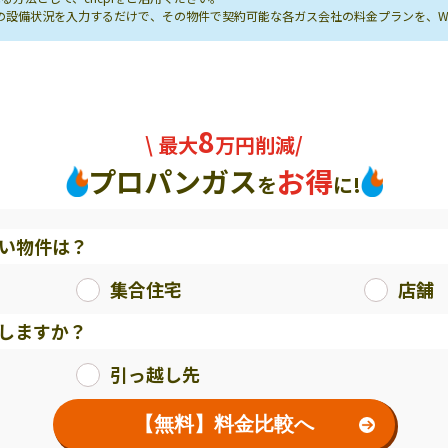
し先の設備状況を入力するだけで、その物件で契約可能な各ガス会社の料金プランを、
8
\ 最大
万円削減/
プロパンガス
お得
を
に!
い物件は？
集合住宅
店舗
しますか？
引っ越し先
【無料】料金比較へ