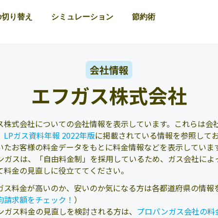
の切り替え
シミュレーション
節約術
会社情報
エフガス株式会社
ス株式会社についての会社情報を表示しています。これらは会社
、
LPガス資料年報 2022年版
に掲載されている情報を参照して
いたお客様の料金データをもとに料金情報などを表示していま
ンガスは、「自由料金制」を採用しているため、ガス会社によ
て料金の見直しに役立ててください。
ガス料金が高いのか、安いのか気になる方は各都道府県の情報
均請求額をチェック！
）
ンガス料金の見直しを検討される方は、
プロパンガス会社の料