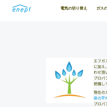
電気の切り替え
ガス
エフガ
に加え
わせ頂
プロパ
把握し
現在の
県の平
プロパ