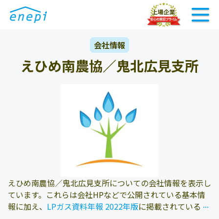
会社情報
えひめ南農協／鬼北広見支所
えひめ南農協／鬼北広見支所についての会社情報を表示し
ています。これらは会社HPなどで公開されている基本情
...
...
報に加え、
LPガス資料年報 2022年版
に掲載されている情
報を参照しております。また、エネピにお問い合わせ頂い