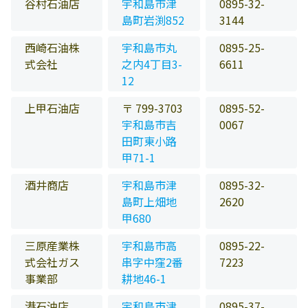
谷村石油店
宇和島市津
0895-32-
島町岩渕852
3144
西崎石油株
宇和島市丸
0895-25-
式会社
之内4丁目3-
6611
12
上甲石油店
〒 799-3703
0895-52-
宇和島市吉
0067
田町東小路
甲71-1
酒井商店
宇和島市津
0895-32-
島町上畑地
2620
甲680
三原産業株
宇和島市高
0895-22-
式会社ガス
串字中窪2番
7223
事業部
耕地46-1
港石油店
宇和島市津
0895-37-