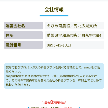
たお客様の料金データをもとに料金情報などを表示してい
会社情報
ます。
運営会社名
えひめ南農協／鬼北広見支所
住所
愛媛県宇和島市鬼北町永野市84
電話番号
0895-45-1313
契約可能なプロパンガスの料金プランを調べる方法として、enepiをご活
用ください。
enepiは現在のガス使用状況やお引っ越し先の設備状況を入力するだけ
で、その物件で契約可能な各ガス会社の料金プランを、WEB上でまとめて
比較いただけます。
8
\ 最大
万円削減/