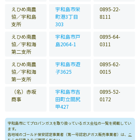
えひめ南農
宇和島市栄
0895-22-
協／宇和島
町港3丁目
8111
支所
303
えひめ南農
宇和島市戸
0895-64-
協／宇和海
島2064-1
0311
第二支所
えひめ南農
宇和島市遊
0895-62-
協／宇和海
子3625
0015
第一支所
（名）赤坂
宇和島市吉
0895-52-
商事
田町立間尻
0172
甲427
宇和島市にてプロパンガスを取り扱っているガス会社の一覧を掲載してい
ます。
各地域のゴールド保安認定事業者（第一号認定LPガス販売事業者）は、
こ
ちらの記事
よりご確認ください。