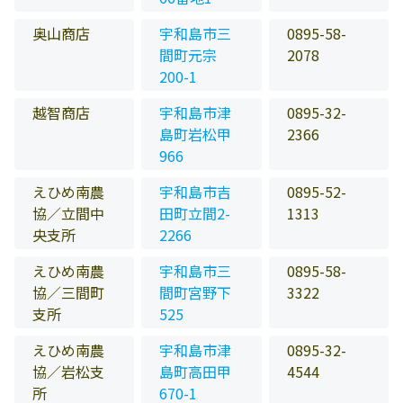
奥山商店
宇和島市三
0895-58-
間町元宗
2078
200-1
越智商店
宇和島市津
0895-32-
島町岩松甲
2366
966
えひめ南農
宇和島市吉
0895-52-
協／立間中
田町立間2-
1313
央支所
2266
えひめ南農
宇和島市三
0895-58-
協／三間町
間町宮野下
3322
支所
525
えひめ南農
宇和島市津
0895-32-
協／岩松支
島町高田甲
4544
所
670-1