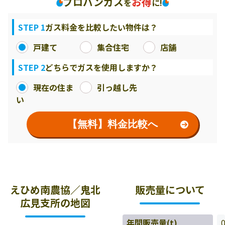
プロパンガス
お得
を
に!
STEP 1
ガス料金を比較したい物件は？
戸建て
集合住宅
店舗
STEP 2
どちらでガスを使用しますか？
現在の住ま
引っ越し先
い
【無料】料金比較へ
えひめ南農協／鬼北
販売量について
広見支所の地図
年間販売量(t)