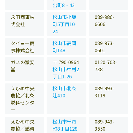
出町8‐43
永田商事株
松山市小坂
089-986-
式会社
町5丁目10-
6606
24
タイヨー商
松山市高岡
089-973-
事株式会社
町148
0601
ガスの激安
〒 790-0964
0120-703-
堂
松山市中村2
738
丁目1-26
えひめ中央
松山市北条
089-993-
農協／北条
辻410
3119
燃料センタ
ー
えひめ中央
松山市千舟
089-943-
農協／燃料
町8丁目128
3550