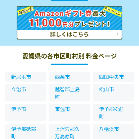
愛媛県の各市区町村別 料金ページ
新居浜市
西条市
四国中央市
今治市
越智郡上島
松山市
町
伊予市
東温市
伊予郡松前
町
伊予郡砥部
上浮穴郡久
八幡浜市
町
万高原町