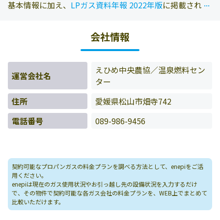
...
...
基本情報に加え、
LPガス資料年報 2022年版
に掲載されて
いる情報を参照しております。また、エネピにお問い合わ
せ頂いたお客様の料金データをもとに料金情報などを表示
会社情報
しています。
えひめ中央農協／温泉燃料セン
運営会社名
ター
住所
愛媛県松山市畑寺742
電話番号
089-986-9456
契約可能なプロパンガスの料金プランを調べる方法として、enepiをご活
用ください。
enepiは現在のガス使用状況やお引っ越し先の設備状況を入力するだけ
で、その物件で契約可能な各ガス会社の料金プランを、WEB上でまとめて
比較いただけます。