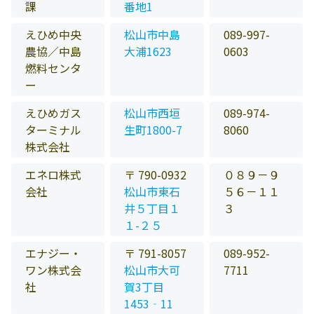
課
番地1
えひめ中央
松山市中島
089-997-
農協／中島
大浦1623
0603
燃料センタ
ー
えひめガス
松山市西垣
089-974-
ターミナル
生町1800-7
8060
株式会社
エネロ株式
〒 790-0932
０８９－９
会社
松山市東石
５６－１１
井５丁目１
３
１-２５
エナジー・
〒 791-8057
089-952-
ワン株式会
松山市大可
7711
社
賀3丁目
1453‐11