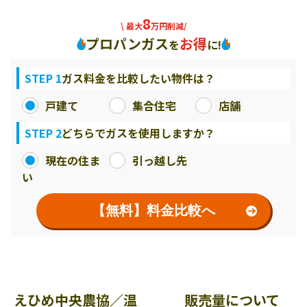
8
\ 最大
万円削減/
プロパンガス
お得
を
に!
STEP 1
ガス料金を比較したい物件は？
戸建て
集合住宅
店舗
STEP 2
どちらでガスを使用しますか？
現在の住ま
引っ越し先
い
【無料】料金比較へ
えひめ中央農協／温
販売量について