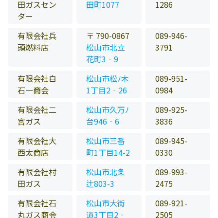
田ガスセン
田町1077
1286
ター
有限会社兵
〒 790-0867
089-946-
頭燃料店
松山市北立
3791
花町3‐9
有限会社白
松山市松ﾉ木
089-951-
石一商会
1丁目2‐26
0984
有限会社二
松山市久万ﾉ
089-925-
宮ガス
台946‐6
3836
有限会社大
松山市三番
089-945-
西太商店
町1丁目14-2
0330
有限会社村
松山市北条
089-993-
田ガス
辻803-3
2475
有限会社石
松山市大街
089-921-
丸ガス商会
道3丁目2‐
2505