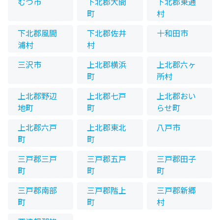
むつ市
下北郡大間
下北郡東通
町
村
下北郡風間
下北郡佐井
十和田市
浦村
村
三沢市
上北郡横浜
上北郡六ヶ
町
所村
上北郡野辺
上北郡七戸
上北郡おい
地町
町
らせ町
上北郡六戸
上北郡東北
八戸市
町
町
三戸郡三戸
三戸郡五戸
三戸郡田子
町
町
町
三戸郡南部
三戸郡階上
三戸郡新郷
町
町
村