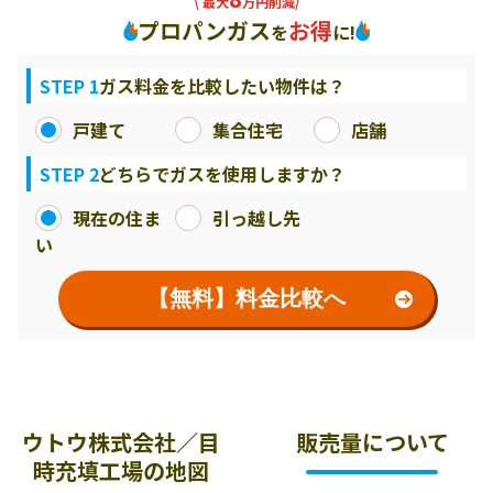
\ 最大
万円削減/
プロパンガス
お得
を
に!
STEP 1
ガス料金を比較したい物件は？
戸建て
集合住宅
店舗
STEP 2
どちらでガスを使用しますか？
現在の住ま
引っ越し先
い
【無料】料金比較へ
ウトウ株式会社／目
販売量について
時充填工場の地図