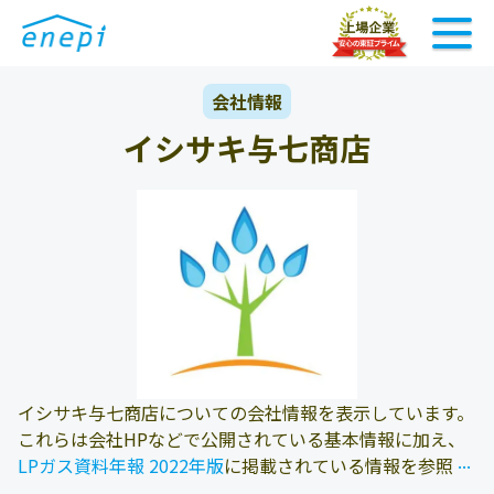
会社情報
イシサキ与七商店
イシサキ与七商店についての会社情報を表示しています。
これらは会社HPなどで公開されている基本情報に加え、
...
...
LPガス資料年報 2022年版
に掲載されている情報を参照し
ております。また、エネピにお問い合わせ頂いたお客様の