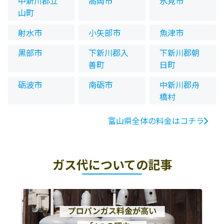
中新川郡立
高岡市
氷見市
山町
射水市
小矢部市
魚津市
黒部市
下新川郡入
下新川郡朝
善町
日町
砺波市
南砺市
中新川郡舟
橋村
富山県全体の料金はコチラ
ガス代についての記事