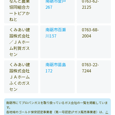
なんと農業
南砺市金戸
0763-62-
協同組合カ
267
2125
ートピアか
ねと
くみあい建
南砺市百瀬
0763-68-
設株式会社
川157
2004
／ＪＡホー
ム利賀ガス
セン
くみあい建
南砺市苗島
0763-22-
設株式会社
172
7244
ＪＡホーム
ふくのガス
セン
南砺市にてプロパンガスを取り扱っているガス会社の一覧を掲載していま
す。
各地域のゴールド保安認定事業者（第一号認定LPガス販売事業者）は、
こ