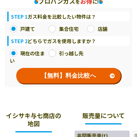
プロパンガス
お得
を
に!
STEP 1
ガス料金を比較したい物件は？
戸建て
集合住宅
店舗
STEP 2
どちらでガスを使用しますか？
現在の住ま
引っ越し先
い
【無料】料金比較へ
イシサキ与七商店の
販売量について
地図
年間販売量(t)