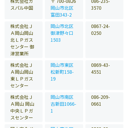
株式会社ガ
〒 700-0826
086-235-
スパル中国
岡山市北区
3570
富田343-2
株式会社Ｊ
岡山市北区
0867-24-
Ａ岡山岡山
御津野々口
0250
北ＬＰガス
1503
センター 御
津営業所
株式会社Ｊ
岡山市東区
0869-43-
Ａ岡山岡山
松新町158-
4551
東ＬＰガス
19
センター
株式会社Ｊ
岡山市南区
086-209-
Ａ岡山 岡山
古新田1066-
0661
中央ＬＰガ
1
スセンター