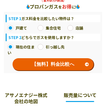
\ 最大
万円削減/
プロパンガス
お得
を
に!
STEP 1
ガス料金を比較したい物件は？
戸建て
集合住宅
店舗
STEP 2
どちらでガスを使用しますか？
現在の住ま
引っ越し先
い
【無料】料金比較へ
アサノエナジー株式
販売量について
会社の地図