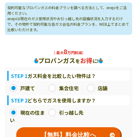
契約可能なプロパンガスの料金プランを調べる方法として、enepiをご活
用ください。
enepiは現在のガス使用状況やお引っ越し先の設備状況を入力するだけ
で、その物件で契約可能な各ガス会社の料金プランを、WEB上でまとめて
比較いただけます。
8
\ 最大
万円削減/
プロパンガス
お得
を
に!
STEP 1
ガス料金を比較したい物件は？
戸建て
集合住宅
店舗
STEP 2
どちらでガスを使用しますか？
現在の住ま
引っ越し先
い
【無料】料金比較へ