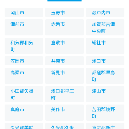
岡山市
玉野市
瀬戸内市
備前市
赤磐市
加賀郡吉備
中央町
和気郡和気
倉敷市
総社市
町
笠岡市
井原市
浅口市
高梁市
新見市
都窪郡早島
町
小田郡矢掛
浅口郡里庄
津山市
町
町
真庭市
美作市
苫田郡鏡野
町
久米郡美咲
久米郡久米
真庭郡新庄