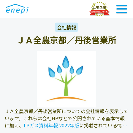
会社情報
ＪＡ全農京都／丹後営業所
ＪＡ全農京都／丹後営業所についての会社情報を表示して
います。これらは会社HPなどで公開されている基本情報
...
...
に加え、
LPガス資料年報 2022年版
に掲載されている情報
を参照しております。また、エネピにお問い合わせ頂いた