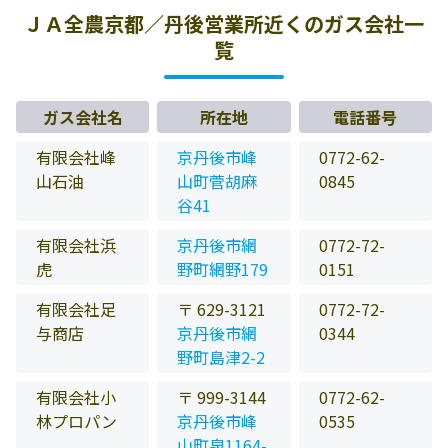
ＪＡ全農京都／丹後営業所近くのガス会社一
覧
ガス会社名
所在地
電話番号
有限会社峰
京丹後市峰
0772-62-
山石油
山町菅胡麻
0845
谷41
有限会社浜
京丹後市網
0772-72-
虎
野町網野179
0151
有限会社足
〒 629-3121
0772-72-
与商店
京丹後市網
0344
野町島津2-2
有限会社小
〒 999-3144
0772-62-
林プロパン
京丹後市峰
0535
山町泉1164-