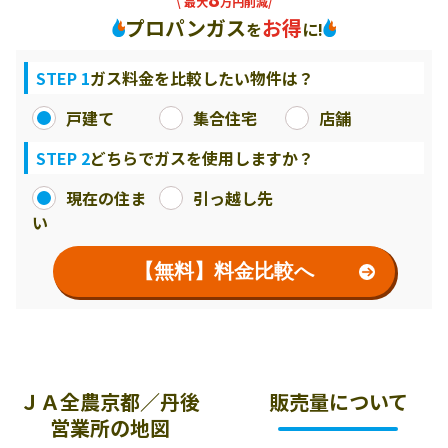
\ 最大
万円削減/
プロパンガス
お得
を
に!
STEP 1
ガス料金を比較したい物件は？
戸建て
集合住宅
店舗
STEP 2
どちらでガスを使用しますか？
現在の住ま
引っ越し先
い
【無料】料金比較へ
ＪＡ全農京都／丹後
販売量について
営業所の地図