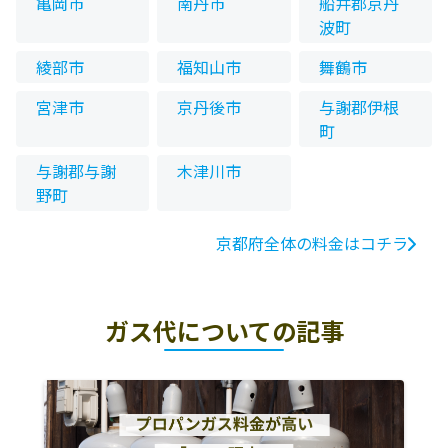
亀岡市
南丹市
船井郡京丹
波町
綾部市
福知山市
舞鶴市
宮津市
京丹後市
与謝郡伊根
町
与謝郡与謝
木津川市
野町
京都府全体の料金はコチラ
ガス代についての記事