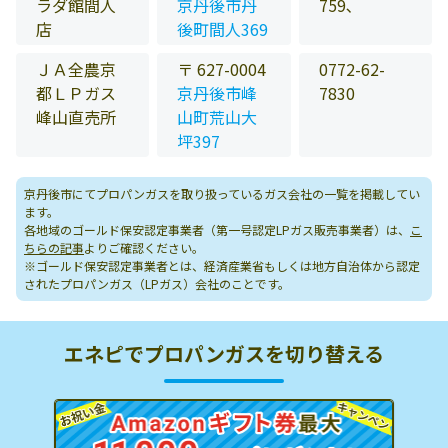
ラダ館間人
京丹後市丹
759､
店
後町間人369
ＪＡ全農京
〒 627-0004
0772-62-
都ＬＰガス
京丹後市峰
7830
峰山直売所
山町荒山大
坪397
京丹後市にてプロパンガスを取り扱っているガス会社の一覧を掲載してい
ます。
各地域のゴールド保安認定事業者（第一号認定LPガス販売事業者）は、
こ
ちらの記事
よりご確認ください。
※ゴールド保安認定事業者とは、経済産業省もしくは地方自治体から認定
されたプロパンガス（LPガス）会社のことです。
エネピでプロパンガスを切り替える