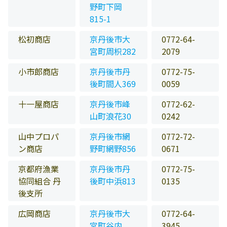
野町下岡
815-1
松初商店
京丹後市大
0772-64-
宮町周枳282
2079
小市郎商店
京丹後市丹
0772-75-
後町間人369
0059
十一屋商店
京丹後市峰
0772-62-
山町浪花30
0242
山中プロパ
京丹後市網
0772-72-
ン商店
野町網野856
0671
京都府漁業
京丹後市丹
0772-75-
協同組合 丹
後町中浜813
0135
後支所
広岡商店
京丹後市大
0772-64-
宮町谷内
3945