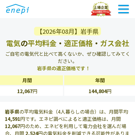
【2026年08月】岩手県
電気
の
平均料金
・
適正価格
・
ガス会社
ご自宅の電気代と比べて高くないか、ぜひ確認してみてく
ださい。
岩手県の適正価格です！
月間
年間
12,067
円
144,804
円
岩手県
の平均電気料金（4人暮らしの場合）は、月間平均
14,591
円です。エネピ調べによると適正価格は、月間
12,067
円のため、エネピを利用して電力会社を選んだ場
合、月間
2,524
円の電気料金を削減できる可能性がありま