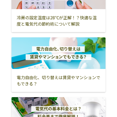
和賀郡西和賀町
奥州市
一関市
株式会社恒電社
西磐井郡平泉町
陸前高田市
大船渡市
冷房の設定温度は28℃が正解！？快適な温
おきなわコープエナジー株
度と電気代の節約術について解説
式会社
釜石市
遠野市
気仙郡住田町
有明エナジー株式会社
上閉伊郡大槌町
宮古市
下閉伊郡山田町
小島電機工業株式会社
下閉伊郡岩泉町
下閉伊郡田野畑
久慈市
村
二戸市
九戸郡洋野町
九戸郡野田村
下閉伊郡普代村
二戸郡一戸町
九戸郡軽米町
電力自由化、切り替えは賃貸やマンションで
九戸郡九戸村
滝沢市
胆沢郡金ケ崎町
もできる？