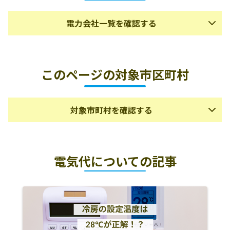
電力会社一覧を確認する
岩手県の電力会社の一部を掲載しています。
このページの対象市区町村
電力会社名
HP
東北電力
対象市町村を確認する
パワーネクスト株式会社
株式会社津軽あっぷるパワ
http://apple-power.co.jp/
このページでは、以下の市区町村を対象として情報を掲載
ー
しています。
電気代についての記事
株式会社パネイル
盛岡市
八幡平市
岩手郡葛巻町
愛知電力株式会社
http://aichi-denryoku.jp/
岩手郡岩手町
岩手郡雫石町
紫波郡紫波町
西多摩バイオパワー株式会
紫波郡矢巾町
花巻市
北上市
社