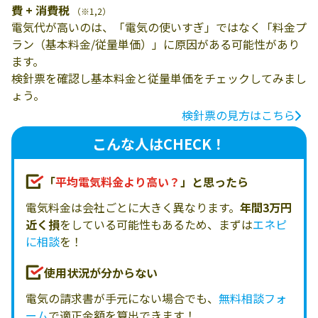
費 + 消費税
（※1,2）
電気代が高いのは、「電気の使いすぎ」ではなく「料金プ
ラン（基本料金/従量単価）」に原因がある可能性があり
ます。
検針票を確認し基本料金と従量単価をチェックしてみまし
ょう。
検針票の見方はこちら
こんな人はCHECK！
「
平均電気料金より高い？
」と思ったら
電気料金は会社ごとに大きく異なります。
年間3万円
近く損
をしている可能性もあるため、まずは
エネピ
に相談
を！
使用状況が分からない
電気の請求書が手元にない場合でも、
無料相談フォ
ーム
で適正金額を算出できます！