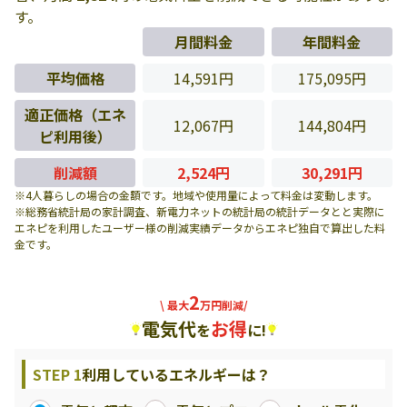
す。
月間料金
年間料金
平均価格
14,591円
175,095円
適正価格（エネ
12,067円
144,804円
ピ利用後）
削減額
2,524円
30,291円
※4人暮らしの場合の金額です。地域や使用量によって料金は変動します。
※総務省統計局の家計調査、新電力ネットの統計局の統計データとと実際に
エネピを利用したユーザー様の削減実績データからエネピ独自で算出した料
金です。
2
\ 最大
万円削減/
電気代
お得
を
に!
STEP 1
利用しているエネルギーは？