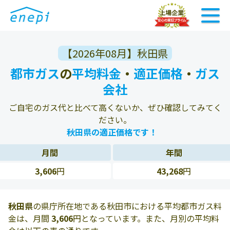
【2026年08月】秋田県
都市ガス
の
平均料金
・
適正価格
・
ガス
会社
ご自宅のガス代と比べて高くないか、ぜひ確認してみてく
ださい。
秋田県の適正価格です！
月間
年間
3,606
円
43,268
円
秋田県
の県庁所在地である秋田市における平均都市ガス料
金は、月間
3,606
円となっています。また、月別の平均料