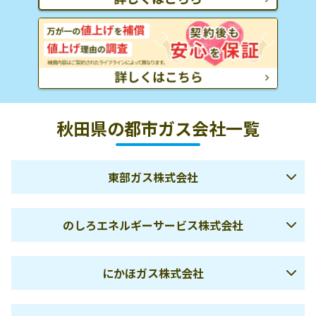
秋田県の都市ガス会社一覧
東部ガス株式会社
会社名
東部ガス株式会社
のしろエネルギーサービス株式会社
東京都中央区日本橋箱崎町
住所
7-1
のしろエネルギーサービス
にかほガス株式会社
会社名
株式会社
電話番号
03-3662-4611
住所
秋田県能代市万町11-21
会社名
にかほガス株式会社