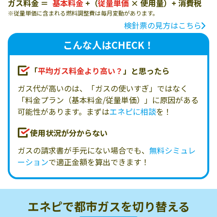
ガス料金 ＝
基本料金
+（
従量単価
× 使用量）+ 消費税
従量単価に含まれる燃料調整費は毎月変動があります。
検針票の見方はこちら
こんな人はCHECK！
「
平均ガス料金より高い？
」と思ったら
ガス代が高いのは、「ガスの使いすぎ」ではなく
「料金プラン（基本料金/従量単価）」に原因がある
可能性があります。まずは
エネピに相談
を！
使用状況が分からない
ガスの請求書が手元にない場合でも、
無料シミュレ
ーション
で適正金額を算出できます！
エネピで都市ガスを切り替える