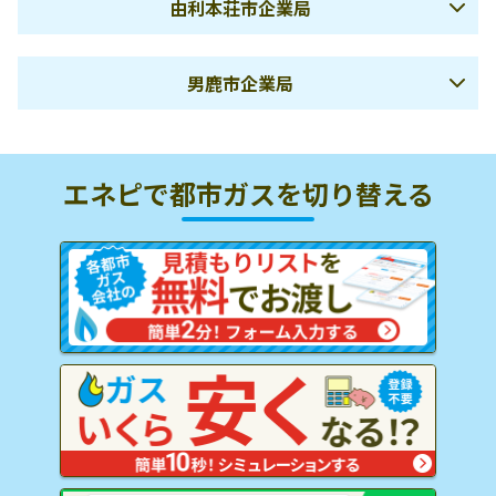
供給エリア
由利本荘市企業局
【秋田県】秋田市
（道管エリア）
電話番号
0185-52-5030
秋田県にかほ市平沢字舟橋
住所
4
会社名
由利本荘市企業局
供給エリア
男鹿市企業局
都市ガス年間推定料金
【秋田県】能代市
（道管エリア）
電話番号
0184-74-7870
一般料金
秋田県由利本荘市表尾崎町
住所
5
１人暮らし
48,120 円
２人暮らし
70,092 円
会社名
記載なし
供給エリア
都市ガス年間推定料金
【秋田県】にかほ市
（道管エリア）
エネピで都市ガスを切り替える
電話番号
0184-22-4375
３人暮らし
一般ガス
83,916 円
４人暮らし
85,644 円
秋田県男鹿市角間崎字家ノ
住所
下452
１人暮らし
90,216 円
２人暮らし
137,160 円
供給エリア
５人暮らし
89,100 円
６人暮らし
90,828 円
都市ガス年間推定料金
【秋田県】由利本荘市
（道管エリア）
電話番号
0185-46-4106
３人暮らし
一般料金
168,456 円
４人暮らし
172,368 円
１人暮らし
56,328 円
２人暮らし
85,728 円
供給エリア
【秋田県】男鹿市、南秋田
５人暮らし
180,192 円
６人暮らし
184,104 円
（道管エリア）
郡大潟村
３人暮らし
105,216 円
４人暮らし
107,652 円
５人暮らし
112,524 円
６人暮らし
114,960 円