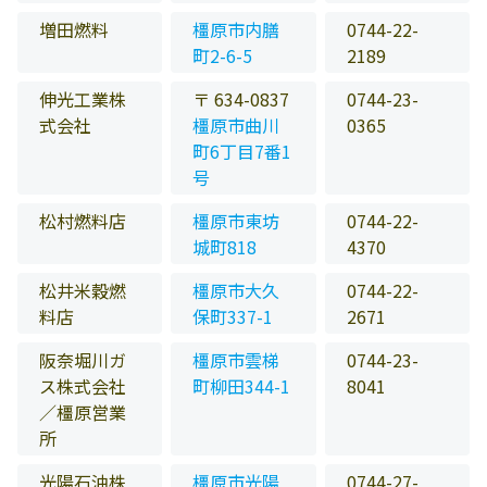
増田燃料
橿原市内膳
0744-22-
町2-6-5
2189
伸光工業株
〒 634-0837
0744-23-
式会社
橿原市曲川
0365
町6丁目7番1
号
松村燃料店
橿原市東坊
0744-22-
城町818
4370
松井米穀燃
橿原市大久
0744-22-
料店
保町337-1
2671
阪奈堀川ガ
橿原市雲梯
0744-23-
ス株式会社
町柳田344-1
8041
／橿原営業
所
光陽石油株
橿原市光陽
0744-27-