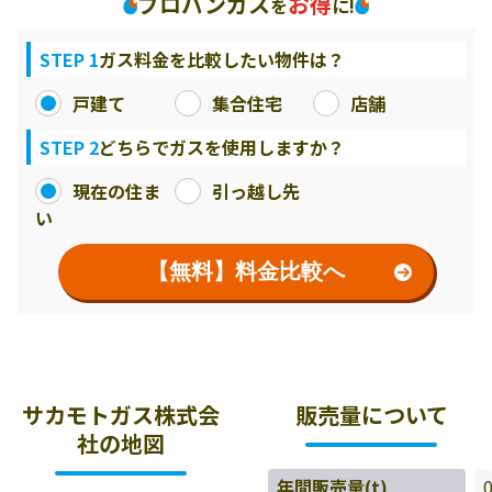
プロパンガス
お得
を
に!
STEP 1
ガス料金を比較したい物件は？
戸建て
集合住宅
店舗
STEP 2
どちらでガスを使用しますか？
現在の住ま
引っ越し先
い
【無料】料金比較へ
サカモトガス株式会
販売量について
社の地図
年間販売量(t)