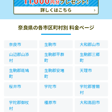
奈良県の各市区町村別 料金ページ
奈良市
生駒市
大和郡山市
山辺郡山添
生駒郡平群
生駒郡三郷
村
町
町
生駒郡斑鳩
生駒郡安堵
天理市
町
町
桜井市
宇陀市
宇陀郡曽爾
村
宇陀郡御杖
橿原市
大和高田市
村