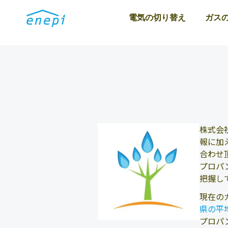
電気の切り替え
ガス
株式会
報に加
合わせ
プロパ
把握し
現在の
県の平
プロパ