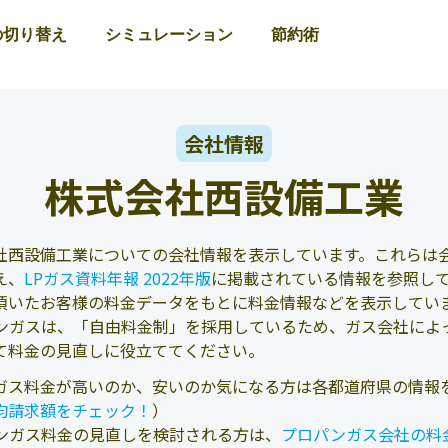
の切り替え
シミュレーション
節約術
会社情報
株式会社西設備工業
社西設備工業についての会社情報を表示しています。これらは会
え、
LPガス資料年報 2022年版
に掲載されている情報を参照し
頂いたお客様の料金データをもとに料金情報などを表示してい
ンガスは、「自由料金制」を採用しているため、ガス会社によ
て料金の見直しに役立ててください。
ガス料金が高いのか、安いのか気になる方は各都道府県の情報
均請求額をチェック！
）
ンガス料金の見直しを検討される方は、
プロパンガス会社の料