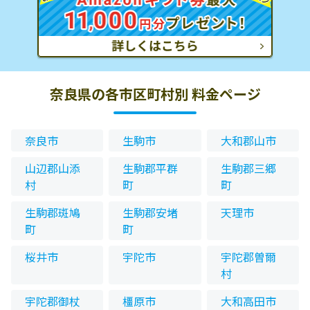
奈良県の各市区町村別 料金ページ
奈良市
生駒市
大和郡山市
山辺郡山添
生駒郡平群
生駒郡三郷
村
町
町
生駒郡斑鳩
生駒郡安堵
天理市
町
町
桜井市
宇陀市
宇陀郡曽爾
村
宇陀郡御杖
橿原市
大和高田市