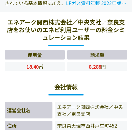
...
...
されている基本情報に加え、
LPガス資料年報 2022年版
に
掲載されている情報を参照しております。また、エネピに
お問い合わせ頂いたお客様の料金データをもとに料金情報
エネアーク関西株式会社／中央支社／奈良支
などを表示しています。
店をお使いのエネピ利用ユーザーの料金シミ
ュレーション結果
使用量
請求額
18.40
㎥
8,288
円
会社情報
エネアーク関西株式会社／中央
運営会社名
支社／奈良支店
住所
奈良県天理市西井戸堂町452