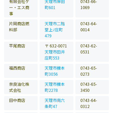
有限会社ケ
天理市岸田
0743-66-
ー・エス商
町601
1069
事
片岡商店燃
天理市二階
0743-64-
料部
堂上ﾉ庄町
0014
479
平尾商店
〒 632-0071
0743-62-
天理市田井
0531
庄町553
福西商店
天理市櫟本
0743-65-
町3056
0273
奈良油化株
天理市櫟本
0743-65-
式会社
町2278
3450
田中商店
天理市南六
0743-64-
条町47
0312