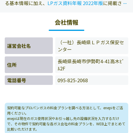
...
...
る基本情報に加え、
LPガス資料年報 2022年版
に掲載され
ている情報を参照しております。また、エネピにお問い合
わせ頂いたお客様の料金データをもとに料金情報などを表
会社情報
示しています。
（一社）長崎県ＬＰガス保安セ
運営会社名
ンター
長崎県長崎市伊勢町4-41高木ﾋﾞ
住所
ﾙ2F
電話番号
095-825-2068
契約可能なプロパンガスの料金プランを調べる方法として、enepiをご活
用ください。
enepiは現在のガス使用状況やお引っ越し先の設備状況を入力するだけ
で、その物件で契約可能な各ガス会社の料金プランを、WEB上でまとめて
比較いただけます。