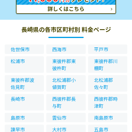
長崎県の各市区町村別 料金ページ
佐世保市
西海市
平戸市
松浦市
東彼杵郡東
東彼杵郡川
彼杵町
棚町
東彼杵郡波
北松浦郡小
北松浦郡
佐見町
値賀町
佐々町
長崎市
西彼杵郡長
西彼杵郡時
与町
津町
島原市
雲仙市
南島原市
諫早市
大村市
五島市