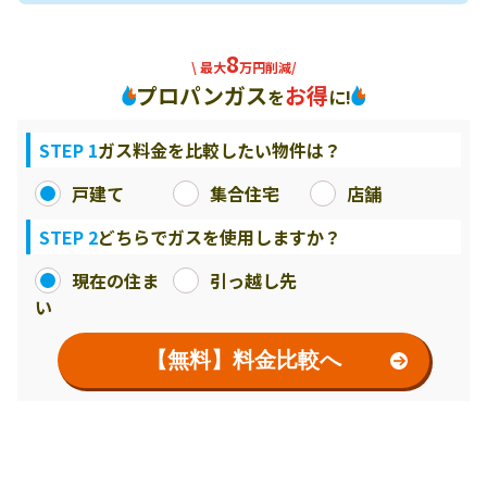
8
\ 最大
万円削減/
プロパンガス
お得
を
に!
STEP 1
ガス料金を比較したい物件は？
戸建て
集合住宅
店舗
STEP 2
どちらでガスを使用しますか？
現在の住ま
引っ越し先
い
【無料】料金比較へ